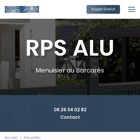
Aller
au
Rappel Gratuit
contenu
principal
Menuisier au Barcarès
06 26 34 02 82
Contact
Accueil
Actualités