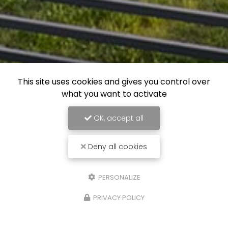
This site uses cookies and gives you control over
what you want to activate
OK, accept all
Menuisier au Barcarès
Deny all cookies
1 rue des Cyprès
66420 LE BARCARÈS
PERSONALIZE
06 26 34 02 82
Lundi au vendredi :
PRIVACY POLICY
8h - 12h / 14h - 18h