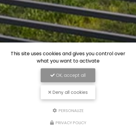
This site uses cookies and gives you control over
what you want to activate
OK, accept all
Menuisier au Barcarès
Deny all cookies
1 rue des Cyprès
66420 LE BARCARÈS
PERSONALIZE
06 26 34 02 82
PRIVACY POLICY
Lundi au vendredi :
8h - 12h / 14h - 18h