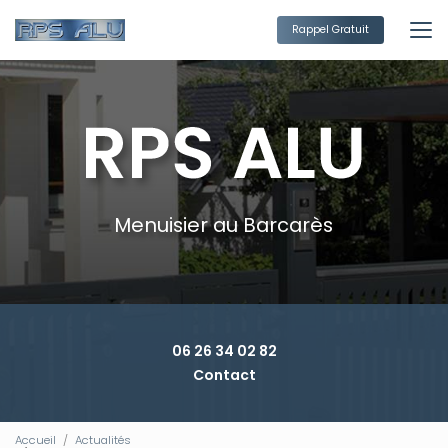
Aller
au
Rappel Gratuit
contenu
principal
Menuisier au Barcarès
06 26 34 02 82
Contact
Accueil
Actualités