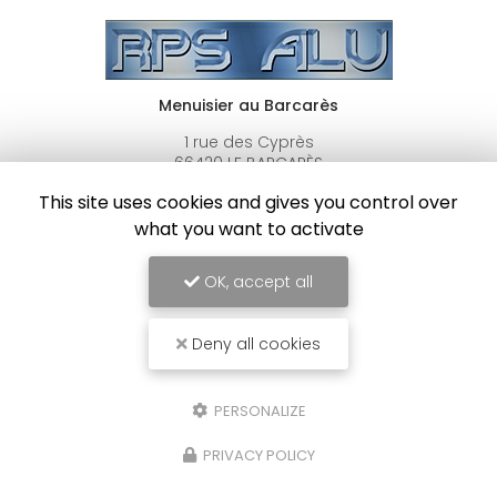
Menuisier au Barcarès
1 rue des Cyprès
66420 LE BARCARÈS
06 26 34 02 82
This site uses cookies and gives you control over
what you want to activate
Lundi au vendredi :
8h - 12h / 14h - 18h
OK, accept all
Deny all cookies
Envoyez un message
PERSONALIZE
PRIVACY POLICY
Nom Prénom