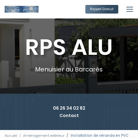
Aller
au
Rappel Gratuit
contenu
principal
Menuisier au Barcarès
06 26 34 02 82
Contact
Accueil
Aménagement extérieur
Installation de véranda en PVC