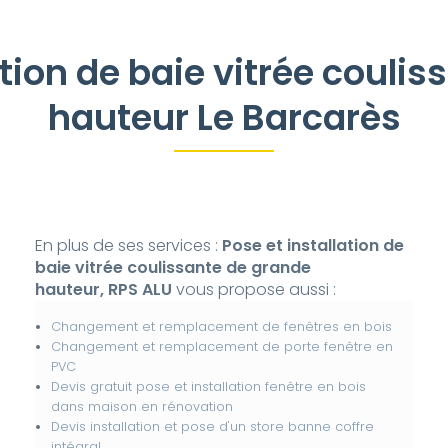
ation de baie vitrée couli
hauteur Le Barcarès
En plus de ses services :
Pose et installation de
baie vitrée coulissante de grande
hauteur, RPS ALU
vous propose aussi :
Changement et remplacement de fenêtres en bois
Changement et remplacement de porte fenêtre en
PVC
Devis gratuit pose et installation fenêtre en bois
dans maison en rénovation
Devis installation et pose d'un store banne coffre
intégral