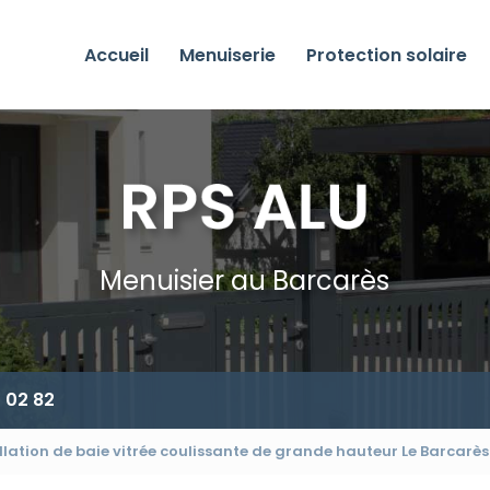
incipale
Accueil
Menuiserie
Protection solaire
Menuisier au Barcarès
 02 82
allation de baie vitrée coulissante de grande hauteur Le Barcarès