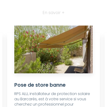
En savoir +
Pose de store banne
RPS ALU, installateur de protection solaire
au Barcarès, est à votre service si vous
cherchez un professionnel pour