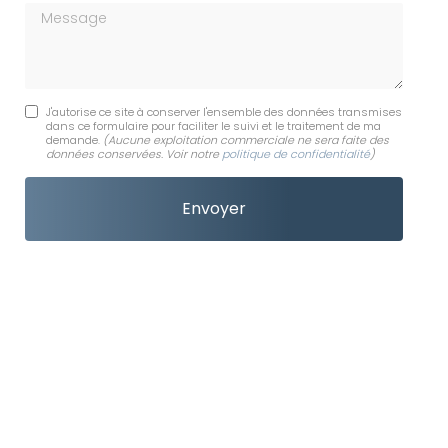
Message
J'autorise ce site à conserver l'ensemble des données transmises
dans ce formulaire pour faciliter le suivi et le traitement de ma
demande.
(Aucune exploitation commerciale ne sera faite des
données conservées. Voir notre
politique de confidentialité
)